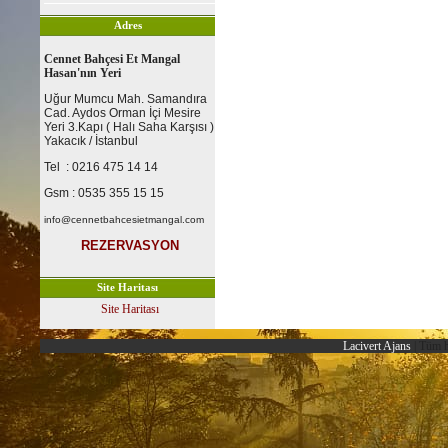
Adres
Cennet Bahçesi Et Mangal
Hasan'nın Yeri
Uğur Mumcu Mah. Samandıra
Cad. Aydos Orman İçi Mesire
Yeri 3.Kapı ( Halı Saha Karşısı )
Yakacık / İstanbul
Tel : 0216 475 14 14
Gsm : 0535 355 15 15
info@cennetbahcesietmangal.com
REZERVASYON
Site Haritası
Site Haritası
Lacivert Ajans
| Tüm h