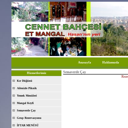
Anasayfa
Hakkımızda
Semaverde Çay
Hizmetlerimiz
Reze
Kır Düğünü
Ailenizle Piknik
Yemek Menüleri
Mangal Keyfi
Semaverde Çay
Grup Rezervasyonu
İFTAR MENÜSÜ